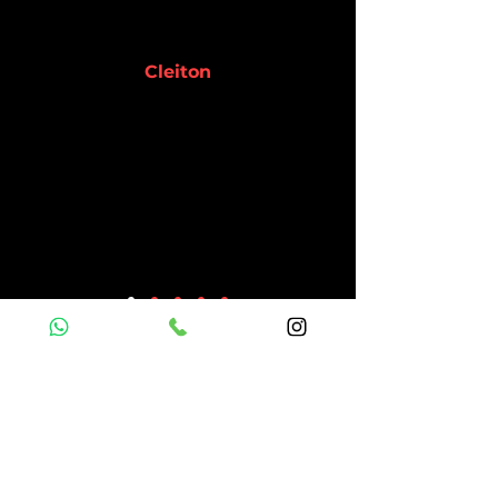
Cleiton
Sou bisexual e minha esposa
inclusive que sugeriu que
procurasse você, ela sentiu segura
e confiante agradece seu
profissionalismo.