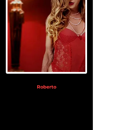
Roberto
Sou casado e me senti seguro ao
ter essa experiência mais que
relaxante com Veruska que é
realmente uma pessoa que sabe
agradar. Local seguro e discreto,
tudo que precisava, virei cliente.